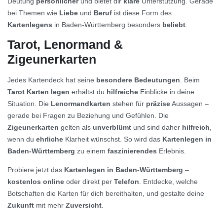
Deutung
persönlicher
und bietet dir
klare
Unterstützung. Gerade
bei Themen wie
Liebe
und
Beruf
ist diese Form des
Kartenlegens
in Baden-Württemberg besonders
beliebt
.
Tarot, Lenormand &
Zigeunerkarten
Jedes Kartendeck hat seine
besondere Bedeutungen
. Beim
Tarot Karten legen
erhältst du
hilfreiche
Einblicke in deine
Situation. Die
Lenormandkarten
stehen für
präzise
Aussagen –
gerade bei Fragen zu Beziehung und Gefühlen. Die
Zigeunerkarten
gelten als
unverblümt
und sind daher
hilfreich
,
wenn du
ehrliche
Klarheit wünschst. So wird das
Kartenlegen in
Baden-Württemberg
zu einem
faszinierendes
Erlebnis.
Probiere jetzt das
Kartenlegen in Baden-Württemberg
–
kostenlos online
oder direkt per
Telefon
. Entdecke, welche
Botschaften die Karten für dich bereithalten, und gestalte deine
Zukunft
mit mehr
Zuversicht
.