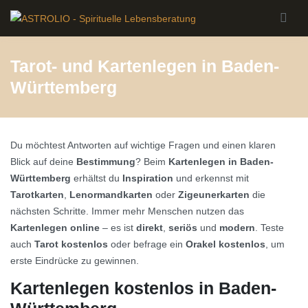
Skip to main content
Tarot- und Kartenlegen in Baden-
Württemberg
Du möchtest Antworten auf wichtige Fragen und einen klaren
Blick auf deine
Bestimmung
? Beim
Kartenlegen in Baden-
Württemberg
erhältst du
Inspiration
und erkennst mit
Tarotkarten
,
Lenormandkarten
oder
Zigeunerkarten
die
nächsten Schritte. Immer mehr Menschen nutzen das
Kartenlegen online
– es ist
direkt
,
seriös
und
modern
. Teste
auch
Tarot kostenlos
oder befrage ein
Orakel kostenlos
, um
erste Eindrücke zu gewinnen.
Kartenlegen kostenlos in Baden-