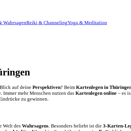
 & Wahrsagen
Reiki & Channeling
Yoga & Meditation
üringen
Blick auf deine
Perspektiven
? Beim
Kartenlegen in Thüringe
te. Immer mehr Menschen nutzen das
Kartenlegen online
– es i
 Eindrücke zu gewinnen.
ie Welt des
Wahrsagens
. Besonders beliebt ist die
3-Karten-Le