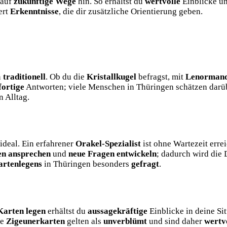
 auf
zukünftige Wege
hin. So erhältst du
wertvolle
Einblicke un
ert
Erkenntnisse
, die dir zusätzliche Orientierung geben.
n
traditionell
. Ob du die
Kristallkugel
befragst, mit
Lenormand
fortige
Antworten; viele Menschen in Thüringen schätzen darüb
n Alltag.
ideal. Ein erfahrener
Orakel-Spezialist
ist ohne Wartezeit err
en ansprechen
und
neue Fragen entwickeln
; dadurch wird die
artenlegens
in Thüringen besonders
gefragt
.
Karten legen
erhältst du
aussagekräftige
Einblicke in deine Si
ie
Zigeunerkarten
gelten als
unverblümt
und sind daher
wertv