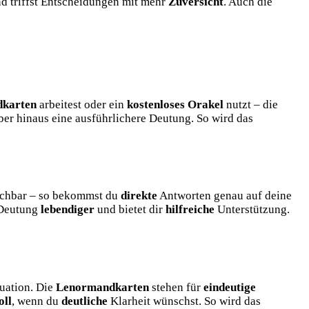
d triffst Entscheidungen mit mehr
Zuversicht
. Auch die
karten
arbeitest oder ein
kostenloses Orakel
nutzt – die
er hinaus eine ausführlichere Deutung. So wird das
eichbar – so bekommst du
direkte
Antworten genau auf deine
 Deutung
lebendiger
und bietet dir
hilfreiche
Unterstützung.
tuation. Die
Lenormandkarten
stehen für
eindeutige
oll
, wenn du
deutliche
Klarheit wünschst. So wird das