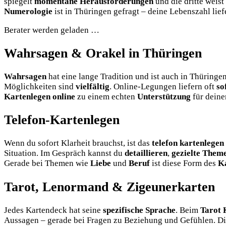
spiegelt
momentane Herausforderungen
und die dritte weist
Numerologie
ist in Thüringen gefragt – deine Lebenszahl lief
Berater werden geladen …
Wahrsagen & Orakel in Thüringen
Wahrsagen
hat eine lange Tradition und ist auch in Thüringe
Möglichkeiten sind
vielfältig
. Online-Legungen liefern oft
so
Kartenlegen online
zu einem echten
Unterstützung
für deine
Telefon-Kartenlegen
Wenn du sofort Klarheit brauchst, ist das
telefon kartenlegen
Situation. Im Gespräch kannst du
detaillieren
,
gezielte Them
Gerade bei Themen wie
Liebe
und
Beruf
ist diese Form des
K
Tarot, Lenormand & Zigeunerkarten
Jedes Kartendeck hat seine
spezifische Sprache
. Beim
Tarot 
Aussagen – gerade bei Fragen zu Beziehung und Gefühlen. D