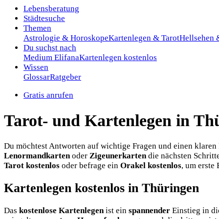
Lebensberatung
Städtesuche
Themen
Astrologie & Horoskope
Kartenlegen & Tarot
Hellsehen
Du suchst nach
Medium Elifana
Kartenlegen kostenlos
Wissen
Glossar
Ratgeber
Gratis anrufen
Tarot- und Kartenlegen in Th
Du möchtest Antworten auf wichtige Fragen und einen klaren 
Lenormandkarten
oder
Zigeunerkarten
die nächsten Schrit
Tarot kostenlos
oder befrage ein
Orakel kostenlos
, um erste
Kartenlegen kostenlos in Thüringen
Das
kostenlose Kartenlegen
ist ein
spannender
Einstieg in d