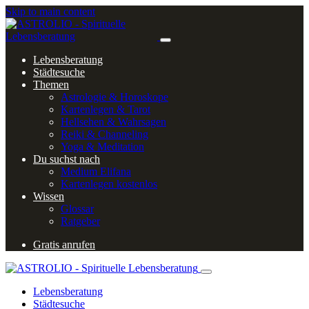
Skip to main content
Lebensberatung
Städtesuche
Themen
Astrologie & Horoskope
Kartenlegen & Tarot
Hellsehen & Wahrsagen
Reiki & Channeling
Yoga & Meditation
Du suchst nach
Medium Elifana
Kartenlegen kostenlos
Wissen
Glossar
Ratgeber
Gratis anrufen
Lebensberatung
Städtesuche