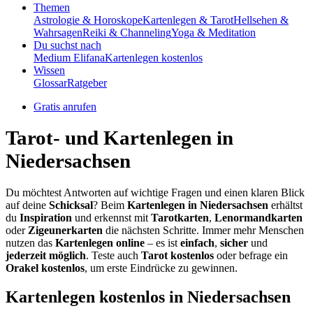
Themen
Astrologie & Horoskope
Kartenlegen & Tarot
Hellsehen &
Wahrsagen
Reiki & Channeling
Yoga & Meditation
Du suchst nach
Medium Elifana
Kartenlegen kostenlos
Wissen
Glossar
Ratgeber
Gratis anrufen
Tarot- und Kartenlegen in
Niedersachsen
Du möchtest Antworten auf wichtige Fragen und einen klaren Blick
auf deine
Schicksal
? Beim
Kartenlegen in Niedersachsen
erhältst
du
Inspiration
und erkennst mit
Tarotkarten
,
Lenormandkarten
oder
Zigeunerkarten
die nächsten Schritte. Immer mehr Menschen
nutzen das
Kartenlegen online
– es ist
einfach
,
sicher
und
jederzeit möglich
. Teste auch
Tarot kostenlos
oder befrage ein
Orakel kostenlos
, um erste Eindrücke zu gewinnen.
Kartenlegen kostenlos in Niedersachsen