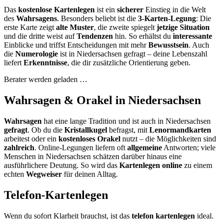
Das
kostenlose Kartenlegen
ist ein
sicherer
Einstieg in die Welt
des
Wahrsagens
. Besonders beliebt ist die
3-Karten-Legung
: Die
erste Karte zeigt
alte Muster
, die zweite spiegelt
jetzige Situation
und die dritte weist auf
Tendenzen
hin. So erhältst du
interessante
Einblicke und triffst Entscheidungen mit mehr
Bewusstsein
. Auch
die
Numerologie
ist in Niedersachsen gefragt – deine Lebenszahl
liefert
Erkenntnisse
, die dir zusätzliche Orientierung geben.
Berater werden geladen …
Wahrsagen & Orakel in Niedersachsen
Wahrsagen
hat eine lange Tradition und ist auch in Niedersachsen
gefragt
. Ob du die
Kristallkugel
befragst, mit
Lenormandkarten
arbeitest oder ein
kostenloses Orakel
nutzt – die Möglichkeiten sind
zahlreich
. Online-Legungen liefern oft
allgemeine
Antworten; viele
Menschen in Niedersachsen schätzen darüber hinaus eine
ausführlichere Deutung. So wird das
Kartenlegen online
zu einem
echten
Wegweiser
für deinen Alltag.
Telefon-Kartenlegen
Wenn du sofort Klarheit brauchst, ist das
telefon kartenlegen
ideal.