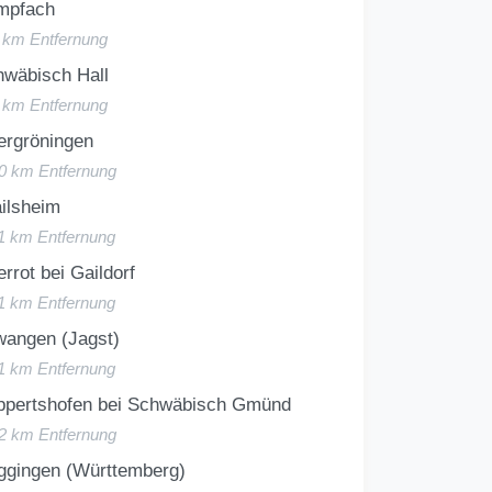
impfach
8 km Entfernung
hwäbisch Hall
9 km Entfernung
ergröningen
10 km Entfernung
ilsheim
11 km Entfernung
rrot bei Gaildorf
11 km Entfernung
wangen (Jagst)
11 km Entfernung
ppertshofen bei Schwäbisch Gmünd
12 km Entfernung
ggingen (Württemberg)