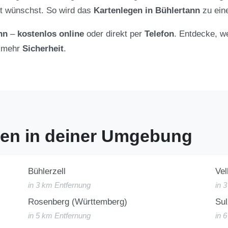
t wünschst. So wird das
Kartenlegen in Bühlertann
zu ei
nn
–
kostenlos online
oder direkt per
Telefon
. Entdecke, we
 mehr
Sicherheit
.
gen in deiner Umgebung
Bühlerzell
Vel
in 3 km Entfernung
in 
Rosenberg (Württemberg)
Su
in 5 km Entfernung
in 