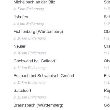
Michelbach an der Bilz
St
in 7 km Entfernung
in 
Ilshofen
Sc
in 9 km Entfernung
in 
Fichtenberg (Württemberg)
Ob
in 10 km Entfernung
in 
Neuler
Cra
in 10 km Entfernung
in 
Gschwend bei Gaildorf
Obe
in 11 km Entfernung
in 
Eschach bei Schwäbisch Gmünd
Ell
in 11 km Entfernung
in 
Satteldorf
Ru
in 12 km Entfernung
in 
Braunsbach (Württemberg)
Gö