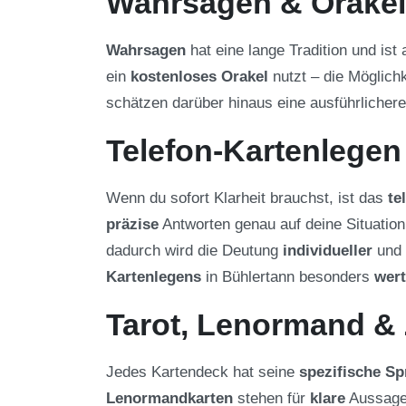
Wahrsagen & Orakel
Wahrsagen
hat eine lange Tradition und ist
ein
kostenloses Orakel
nutzt – die Möglich
schätzen darüber hinaus eine ausführlicher
Telefon-Kartenlegen
Wenn du sofort Klarheit brauchst, ist das
te
präzise
Antworten genau auf deine Situatio
dadurch wird die Deutung
individueller
und 
Kartenlegens
in Bühlertann besonders
wert
Tarot, Lenormand &
Jedes Kartendeck hat seine
spezifische Sp
Lenormandkarten
stehen für
klare
Aussagen