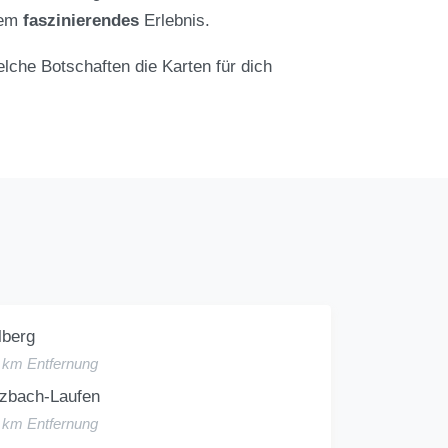
nem
faszinierendes
Erlebnis.
lche Botschaften die Karten für dich
lberg
3 km Entfernung
lzbach-Laufen
6 km Entfernung