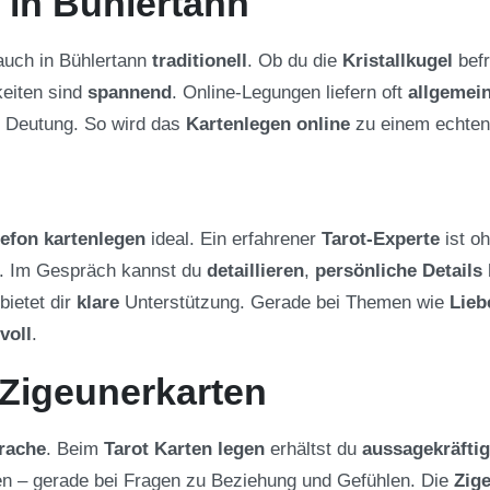
 in Bühlertann
 auch in Bühlertann
traditionell
. Ob du die
Kristallkugel
befr
keiten sind
spannend
. Online-Legungen liefern oft
allgemei
e Deutung. So wird das
Kartenlegen online
zu einem echte
lefon kartenlegen
ideal. Ein erfahrener
Tarot-Experte
ist o
n. Im Gespräch kannst du
detaillieren
,
persönliche Details
bietet dir
klare
Unterstützung. Gerade bei Themen wie
Lieb
voll
.
 Zigeunerkarten
rache
. Beim
Tarot Karten legen
erhältst du
aussagekräfti
 – gerade bei Fragen zu Beziehung und Gefühlen. Die
Zig