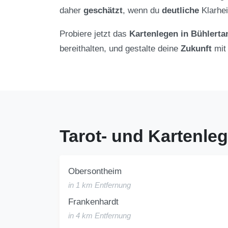
daher
geschätzt
, wenn du
deutliche
Klarhei
Probiere jetzt das
Kartenlegen in Bühlerta
bereithalten, und gestalte deine
Zukunft
mit
Tarot- und Kartenle
Obersontheim
in 1 km Entfernung
Frankenhardt
in 4 km Entfernung