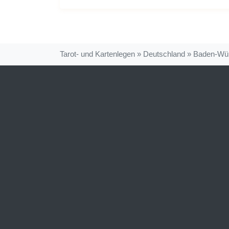
Tarot- und Kartenlegen
»
Deutschland
»
Baden-Wür