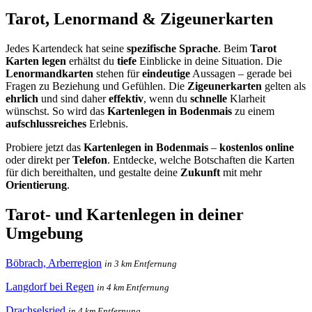
Tarot, Lenormand & Zigeunerkarten
Jedes Kartendeck hat seine
spezifische Sprache
. Beim
Tarot
Karten legen
erhältst du
tiefe
Einblicke in deine Situation. Die
Lenormandkarten
stehen für
eindeutige
Aussagen – gerade bei
Fragen zu Beziehung und Gefühlen. Die
Zigeunerkarten
gelten als
ehrlich
und sind daher
effektiv
, wenn du
schnelle
Klarheit
wünschst. So wird das
Kartenlegen in Bodenmais
zu einem
aufschlussreiches
Erlebnis.
Probiere jetzt das
Kartenlegen in Bodenmais
–
kostenlos online
oder direkt per
Telefon
. Entdecke, welche Botschaften die Karten
für dich bereithalten, und gestalte deine
Zukunft
mit mehr
Orientierung
.
Tarot- und Kartenlegen in deiner
Umgebung
Böbrach, Arberregion
in 3 km Entfernung
Langdorf bei Regen
in 4 km Entfernung
Drachselsried
in 4 km Entfernung