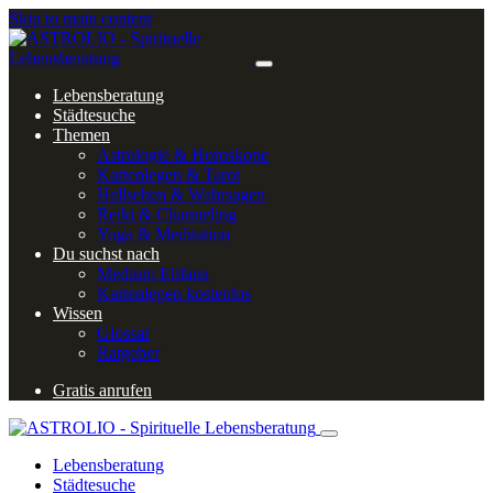
Skip to main content
Lebensberatung
Städtesuche
Themen
Astrologie & Horoskope
Kartenlegen & Tarot
Hellsehen & Wahrsagen
Reiki & Channeling
Yoga & Meditation
Du suchst nach
Medium Elifana
Kartenlegen kostenlos
Wissen
Glossar
Ratgeber
Gratis anrufen
Lebensberatung
Städtesuche