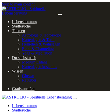
Skip to main content
Lebensberatung
Städtesuche
Themen
Astrologie & Horoskope
Kartenlegen & Tarot
Hellsehen & Wahrsagen
Reiki & Channeling
Yoga & Meditation
Du suchst nach
Medium Elifana
Kartenlegen kostenlos
Wissen
Glossar
Ratgeber
Gratis anrufen
Lebensberatung
Städtesuche