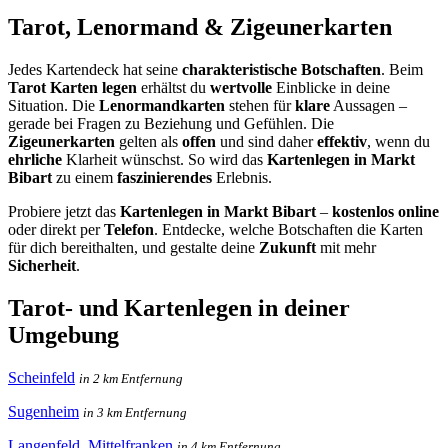
Tarot, Lenormand & Zigeunerkarten
Jedes Kartendeck hat seine
charakteristische Botschaften
. Beim
Tarot Karten legen
erhältst du
wertvolle
Einblicke in deine
Situation. Die
Lenormandkarten
stehen für
klare
Aussagen –
gerade bei Fragen zu Beziehung und Gefühlen. Die
Zigeunerkarten
gelten als
offen
und sind daher
effektiv
, wenn du
ehrliche
Klarheit wünschst. So wird das
Kartenlegen in Markt
Bibart
zu einem
faszinierendes
Erlebnis.
Probiere jetzt das
Kartenlegen in Markt Bibart
–
kostenlos online
oder direkt per
Telefon
. Entdecke, welche Botschaften die Karten
für dich bereithalten, und gestalte deine
Zukunft
mit mehr
Sicherheit
.
Tarot- und Kartenlegen in deiner
Umgebung
Scheinfeld
in 2 km Entfernung
Sugenheim
in 3 km Entfernung
Langenfeld, Mittelfranken
in 4 km Entfernung