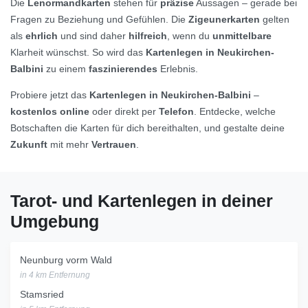
Die
Lenormandkarten
stehen für
präzise
Aussagen – gerade bei
Fragen zu Beziehung und Gefühlen. Die
Zigeunerkarten
gelten
als
ehrlich
und sind daher
hilfreich
, wenn du
unmittelbare
Klarheit wünschst. So wird das
Kartenlegen in Neukirchen-
Balbini
zu einem
faszinierendes
Erlebnis.
Probiere jetzt das
Kartenlegen in Neukirchen-Balbini
–
kostenlos online
oder direkt per
Telefon
. Entdecke, welche
Botschaften die Karten für dich bereithalten, und gestalte deine
Zukunft
mit mehr
Vertrauen
.
Tarot- und Kartenlegen in deiner
Umgebung
Neunburg vorm Wald
in 4 km Entfernung
Stamsried