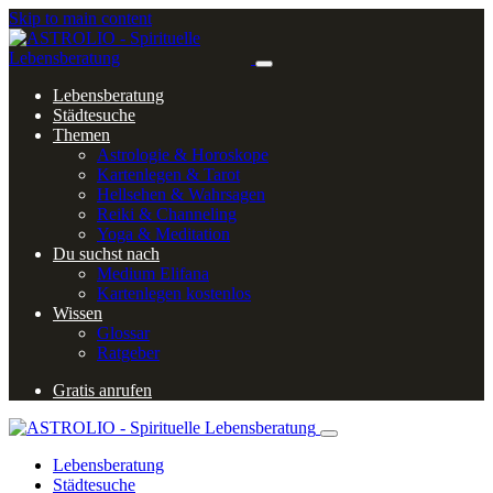
Skip to main content
Lebensberatung
Städtesuche
Themen
Astrologie & Horoskope
Kartenlegen & Tarot
Hellsehen & Wahrsagen
Reiki & Channeling
Yoga & Meditation
Du suchst nach
Medium Elifana
Kartenlegen kostenlos
Wissen
Glossar
Ratgeber
Gratis anrufen
Lebensberatung
Städtesuche