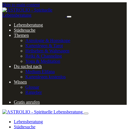
Skip to main content
Lebensberatung
Städtesuche
Themen
Astrologie & Horoskope
Kartenlegen & Tarot
Hellsehen & Wahrsagen
Reiki & Channeling
Yoga & Meditation
Du suchst nach
Medium Elifana
Kartenlegen kostenlos
Wissen
Glossar
Ratgeber
Gratis anrufen
Lebensberatung
Städtesuche