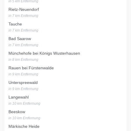
in 5 km Entfernung
Rietz-Neuendorf
in 7 km Entfernung
Tauche
in 7 km Entfernung
Bad Saarow
in 7 km Entfernung
Münchehofe bei Königs Wusterhausen
in 8 km Entfernung
Rauen bei Fürstenwalde
in 9 km Entfernung
Unterspreewald
in 9 km Entfernung
Langewahl
in 10 km Entfernung
Beeskow
in 10 km Entfernung
Märkische Heide