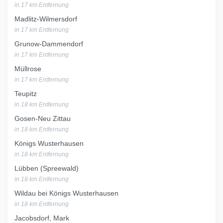
in 17 km Entfernung
Madlitz-Wilmersdorf
in 17 km Entfernung
Grunow-Dammendorf
in 17 km Entfernung
Müllrose
in 17 km Entfernung
Teupitz
in 18 km Entfernung
Gosen-Neu Zittau
in 18 km Entfernung
Königs Wusterhausen
in 18 km Entfernung
Lübben (Spreewald)
in 18 km Entfernung
Wildau bei Königs Wusterhausen
in 18 km Entfernung
Jacobsdorf, Mark