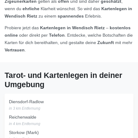
Zigeunerkarten
gelten als
offen
und sind daher
geschätzt
,
wenn du
ehrliche
Klarheit wünschst. So wird das
Kartenlegen in
Wendisch Rietz
zu einem
spannendes
Erlebnis.
Probiere jetzt das
Kartenlegen in Wendisch Rietz
–
kostenlos
online
oder direkt per
Telefon
. Entdecke, welche Botschaften die
Karten für dich bereithalten, und gestalte deine
Zukunft
mit mehr
Vertrauen
.
Tarot- und Kartenlegen in deiner
Umgebung
Diensdorf-Radlow
in 3 km Entfernung
Reichenwalde
in 4 km Entfernung
Storkow (Mark)