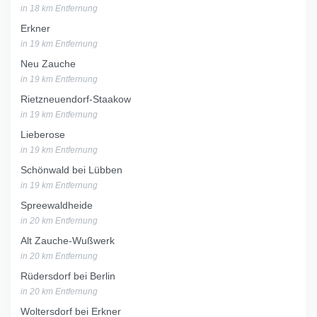
in 18 km Entfernung
Erkner
in 19 km Entfernung
Neu Zauche
in 19 km Entfernung
Rietzneuendorf-Staakow
in 19 km Entfernung
Lieberose
in 19 km Entfernung
Schönwald bei Lübben
in 19 km Entfernung
Spreewaldheide
in 20 km Entfernung
Alt Zauche-Wußwerk
in 20 km Entfernung
Rüdersdorf bei Berlin
in 20 km Entfernung
Woltersdorf bei Erkner