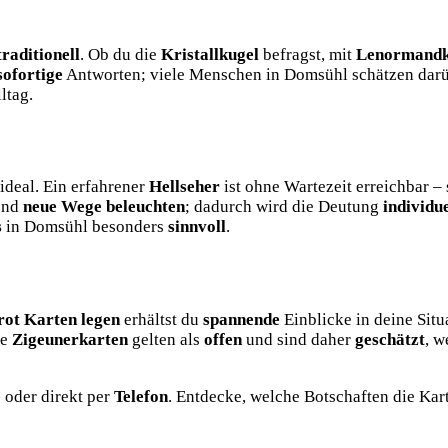
traditionell
. Ob du die
Kristallkugel
befragst, mit
Lenormandk
sofortige
Antworten; viele Menschen in Domsühl schätzen darüb
ltag.
ideal. Ein erfahrener
Hellseher
ist ohne Wartezeit erreichbar 
nd
neue Wege beleuchten
; dadurch wird die Deutung
individu
s
in Domsühl besonders
sinnvoll
.
rot Karten legen
erhältst du
spannende
Einblicke in deine Situ
ie
Zigeunerkarten
gelten als
offen
und sind daher
geschätzt
, 
e
oder direkt per
Telefon
. Entdecke, welche Botschaften die Kart