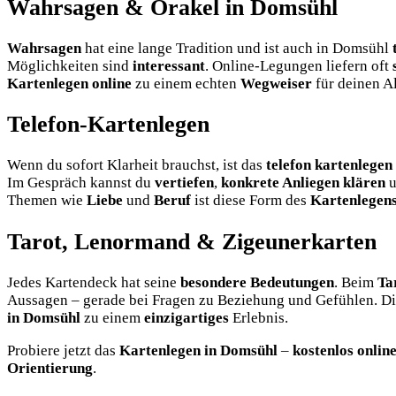
Wahrsagen & Orakel in Domsühl
Wahrsagen
hat eine lange Tradition und ist auch in Domsühl
Möglichkeiten sind
interessant
. Online-Legungen liefern oft
Kartenlegen online
zu einem echten
Wegweiser
für deinen Al
Telefon-Kartenlegen
Wenn du sofort Klarheit brauchst, ist das
telefon kartenlegen
Im Gespräch kannst du
vertiefen
,
konkrete Anliegen klären
u
Themen wie
Liebe
und
Beruf
ist diese Form des
Kartenlegen
Tarot, Lenormand & Zigeunerkarten
Jedes Kartendeck hat seine
besondere Bedeutungen
. Beim
Ta
Aussagen – gerade bei Fragen zu Beziehung und Gefühlen. D
in Domsühl
zu einem
einzigartiges
Erlebnis.
Probiere jetzt das
Kartenlegen in Domsühl
–
kostenlos onlin
Orientierung
.