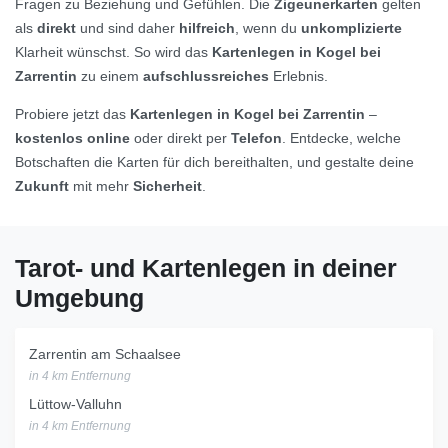
Fragen zu Beziehung und Gefühlen. Die
Zigeunerkarten
gelten
als
direkt
und sind daher
hilfreich
, wenn du
unkomplizierte
Klarheit wünschst. So wird das
Kartenlegen in Kogel bei
Zarrentin
zu einem
aufschlussreiches
Erlebnis.
Probiere jetzt das
Kartenlegen in Kogel bei Zarrentin
–
kostenlos online
oder direkt per
Telefon
. Entdecke, welche
Botschaften die Karten für dich bereithalten, und gestalte deine
Zukunft
mit mehr
Sicherheit
.
Tarot- und Kartenlegen in deiner
Umgebung
Zarrentin am Schaalsee
in 4 km Entfernung
Lüttow-Valluhn
in 4 km Entfernung