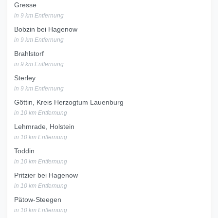
Gresse
in 9 km Entfernung
Bobzin bei Hagenow
in 9 km Entfernung
Brahlstorf
in 9 km Entfernung
Sterley
in 9 km Entfernung
Göttin, Kreis Herzogtum Lauenburg
in 10 km Entfernung
Lehmrade, Holstein
in 10 km Entfernung
Toddin
in 10 km Entfernung
Pritzier bei Hagenow
in 10 km Entfernung
Pätow-Steegen
in 10 km Entfernung