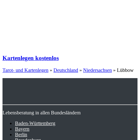
Kartenlegen kostenlos
Tarot- und Kartenlegen
»
Deutschland
»
Niedersachsen
»
Lübbow
Lebensberatung in allen Bundesländern
Baden-Württemberg
Bayern
Berlin