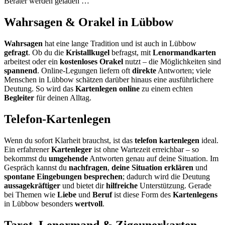
Berater werden geladen …
Wahrsagen & Orakel in Lübbow
Wahrsagen
hat eine lange Tradition und ist auch in Lübbow
gefragt
. Ob du die
Kristallkugel
befragst, mit
Lenormandkarten
arbeitest oder ein
kostenloses Orakel
nutzt – die Möglichkeiten sind
spannend
. Online-Legungen liefern oft
direkte
Antworten; viele
Menschen in Lübbow schätzen darüber hinaus eine ausführlichere
Deutung. So wird das
Kartenlegen online
zu einem echten
Begleiter
für deinen Alltag.
Telefon-Kartenlegen
Wenn du sofort Klarheit brauchst, ist das
telefon kartenlegen
ideal.
Ein erfahrener
Kartenleger
ist ohne Wartezeit erreichbar – so
bekommst du
umgehende
Antworten genau auf deine Situation. Im
Gespräch kannst du
nachfragen
,
deine Situation erklären
und
spontane Eingebungen besprechen
; dadurch wird die Deutung
aussagekräftiger
und bietet dir
hilfreiche
Unterstützung. Gerade
bei Themen wie
Liebe
und
Beruf
ist diese Form des
Kartenlegens
in Lübbow besonders
wertvoll
.
Tarot, Lenormand & Zigeunerkarten