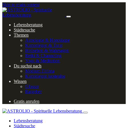
Skip to main content
Lebensberatung
Städtesuche
Themen
Astrologie & Horoskope
Kartenlegen & Tarot
Hellsehen & Wahrsagen
Reiki & Channeling
Yoga & Meditation
Du suchst nach
Medium Elifana
Kartenlegen kostenlos
Wissen
Glossar
Ratgeber
Gratis anrufen
Lebensberatung
Städtesuche