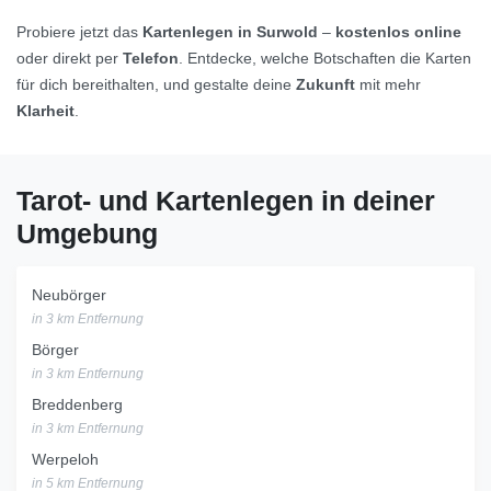
Probiere jetzt das
Kartenlegen in Surwold
–
kostenlos online
oder direkt per
Telefon
. Entdecke, welche Botschaften die Karten
für dich bereithalten, und gestalte deine
Zukunft
mit mehr
Klarheit
.
Tarot- und Kartenlegen in deiner
Umgebung
Neubörger
in 3 km Entfernung
Börger
in 3 km Entfernung
Breddenberg
in 3 km Entfernung
Werpeloh
in 5 km Entfernung