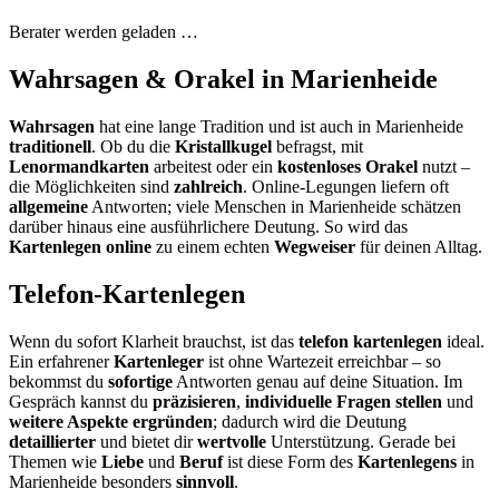
Berater werden geladen …
Wahrsagen & Orakel in Marienheide
Wahrsagen
hat eine lange Tradition und ist auch in Marienheide
traditionell
. Ob du die
Kristallkugel
befragst, mit
Lenormandkarten
arbeitest oder ein
kostenloses Orakel
nutzt –
die Möglichkeiten sind
zahlreich
. Online-Legungen liefern oft
allgemeine
Antworten; viele Menschen in Marienheide schätzen
darüber hinaus eine ausführlichere Deutung. So wird das
Kartenlegen online
zu einem echten
Wegweiser
für deinen Alltag.
Telefon-Kartenlegen
Wenn du sofort Klarheit brauchst, ist das
telefon kartenlegen
ideal.
Ein erfahrener
Kartenleger
ist ohne Wartezeit erreichbar – so
bekommst du
sofortige
Antworten genau auf deine Situation. Im
Gespräch kannst du
präzisieren
,
individuelle Fragen stellen
und
weitere Aspekte ergründen
; dadurch wird die Deutung
detaillierter
und bietet dir
wertvolle
Unterstützung. Gerade bei
Themen wie
Liebe
und
Beruf
ist diese Form des
Kartenlegens
in
Marienheide besonders
sinnvoll
.