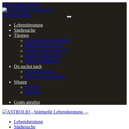
Skip to main content
Lebensberatung
Städtesuche
Themen
Astrologie & Horoskope
Kartenlegen & Tarot
Hellsehen & Wahrsagen
Reiki & Channeling
Yoga & Meditation
Du suchst nach
Medium Elifana
Kartenlegen kostenlos
Wissen
Glossar
Ratgeber
Gratis anrufen
Lebensberatung
Städtesuche