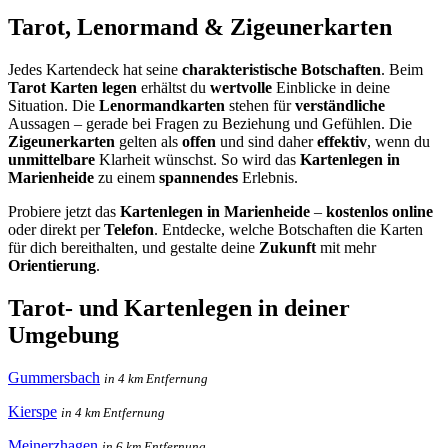
Tarot, Lenormand & Zigeunerkarten
Jedes Kartendeck hat seine
charakteristische Botschaften
. Beim
Tarot Karten legen
erhältst du
wertvolle
Einblicke in deine
Situation. Die
Lenormandkarten
stehen für
verständliche
Aussagen – gerade bei Fragen zu Beziehung und Gefühlen. Die
Zigeunerkarten
gelten als
offen
und sind daher
effektiv
, wenn du
unmittelbare
Klarheit wünschst. So wird das
Kartenlegen in
Marienheide
zu einem
spannendes
Erlebnis.
Probiere jetzt das
Kartenlegen in Marienheide
–
kostenlos online
oder direkt per
Telefon
. Entdecke, welche Botschaften die Karten
für dich bereithalten, und gestalte deine
Zukunft
mit mehr
Orientierung
.
Tarot- und Kartenlegen in deiner
Umgebung
Gummersbach
in 4 km Entfernung
Kierspe
in 4 km Entfernung
Meinerzhagen
in 6 km Entfernung