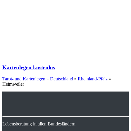
Kartenlegen kostenlos
Tarot- und Kartenlegen
»
Deutschland
»
Rheinland-Pfalz
»
Heimweiler
Lebensberatung in allen Bundesländern