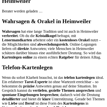
Heimweiler
Berater werden geladen …
Wahrsagen & Orakel in Heimweiler
Wahrsagen
hat eine lange Tradition und ist auch in Heimweiler
verbreitet
. Ob du die
Kristallkugel
befragst, mit
Lenormandkarten
arbeitest oder ein
kostenloses Orakel
nutzt –
die Möglichkeiten sind
abwechslungsreich
. Online-Legungen
liefern oft
direkte
Antworten; viele Menschen in Heimweiler
schätzen darüber hinaus eine ausführlichere Deutung. So wird das
Kartenlegen online
zu einem echten
Ratgeber
für deinen Alltag.
Telefon-Kartenlegen
Wenn du sofort Klarheit brauchst, ist das
telefon kartenlegen
ideal.
Ein erfahrener
Tarot-Experte
ist ohne Wartezeit erreichbar – so
bekommst du
präzise
Antworten genau auf deine Situation. Im
Gespräch kannst du
vertiefen
,
gezielte Themen ansprechen
und
spontane Eingebungen besprechen
; dadurch wird die Deutung
detaillierter
und bietet dir
klare
Unterstützung. Gerade bei Themen
wie
Liebe
und
Beruf
ist diese Form des
Kartenlegens
in