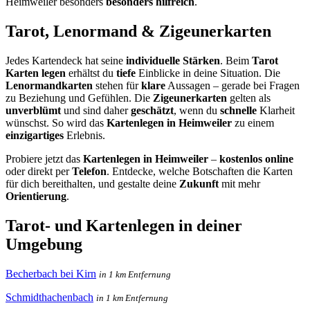
Heimweiler besonders
besonders hilfreich
.
Tarot, Lenormand & Zigeunerkarten
Jedes Kartendeck hat seine
individuelle Stärken
. Beim
Tarot
Karten legen
erhältst du
tiefe
Einblicke in deine Situation. Die
Lenormandkarten
stehen für
klare
Aussagen – gerade bei Fragen
zu Beziehung und Gefühlen. Die
Zigeunerkarten
gelten als
unverblümt
und sind daher
geschätzt
, wenn du
schnelle
Klarheit
wünschst. So wird das
Kartenlegen in Heimweiler
zu einem
einzigartiges
Erlebnis.
Probiere jetzt das
Kartenlegen in Heimweiler
–
kostenlos online
oder direkt per
Telefon
. Entdecke, welche Botschaften die Karten
für dich bereithalten, und gestalte deine
Zukunft
mit mehr
Orientierung
.
Tarot- und Kartenlegen in deiner
Umgebung
Becherbach bei Kirn
in 1 km Entfernung
Schmidthachenbach
in 1 km Entfernung