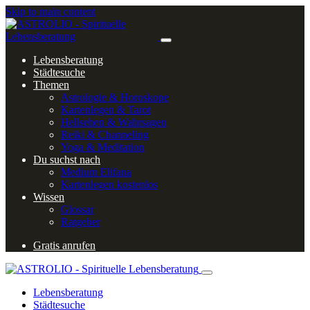
Skip to main content
Lebensberatung
Städtesuche
Themen
Astrologie & Horoskope
Kartenlegen & Tarot
Hellsehen & Wahrsagen
Reiki & Channeling
Yoga & Meditation
Du suchst nach
Medium Elifana
Kartenlegen kostenlos
Wissen
Glossar
Ratgeber
Gratis anrufen
Lebensberatung
Städtesuche