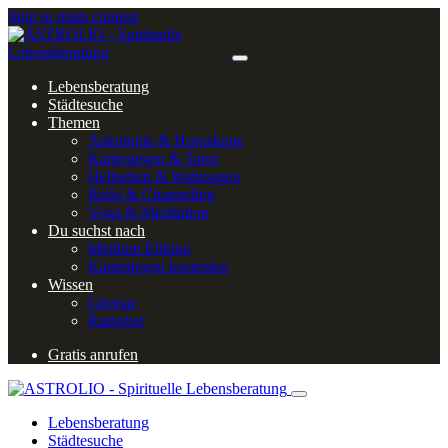
Skip to main content
Lebensberatung
Städtesuche
Themen
Astrologie & Horoskope
Kartenlegen & Tarot
Hellsehen & Wahrsagen
Reiki & Channeling
Yoga & Meditation
Du suchst nach
Medium Elifana
Kartenlegen kostenlos
Wissen
Glossar
Ratgeber
Gratis anrufen
Lebensberatung
Städtesuche