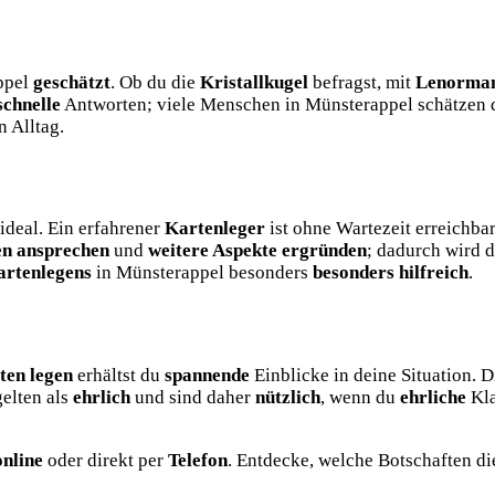
appel
geschätzt
. Ob du die
Kristallkugel
befragst, mit
Lenorman
schnelle
Antworten; viele Menschen in Münsterappel schätzen d
n Alltag.
ideal. Ein erfahrener
Kartenleger
ist ohne Wartezeit erreichb
en ansprechen
und
weitere Aspekte ergründen
; dadurch wird 
artenlegens
in Münsterappel besonders
besonders hilfreich
.
ten legen
erhältst du
spannende
Einblicke in deine Situation. 
elten als
ehrlich
und sind daher
nützlich
, wenn du
ehrliche
Kla
online
oder direkt per
Telefon
. Entdecke, welche Botschaften die