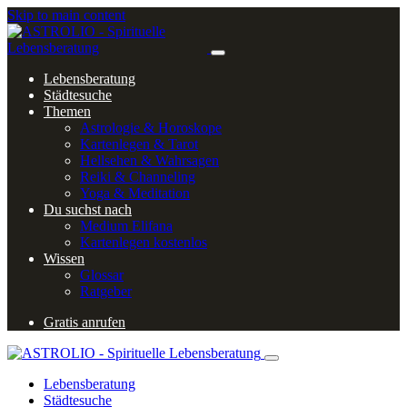
Skip to main content
Lebensberatung
Städtesuche
Themen
Astrologie & Horoskope
Kartenlegen & Tarot
Hellsehen & Wahrsagen
Reiki & Channeling
Yoga & Meditation
Du suchst nach
Medium Elifana
Kartenlegen kostenlos
Wissen
Glossar
Ratgeber
Gratis anrufen
Lebensberatung
Städtesuche