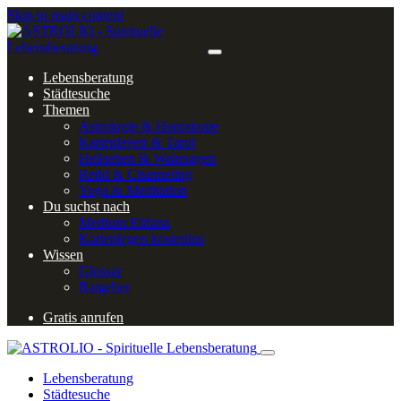
Skip to main content
Lebensberatung
Städtesuche
Themen
Astrologie & Horoskope
Kartenlegen & Tarot
Hellsehen & Wahrsagen
Reiki & Channeling
Yoga & Meditation
Du suchst nach
Medium Elifana
Kartenlegen kostenlos
Wissen
Glossar
Ratgeber
Gratis anrufen
Lebensberatung
Städtesuche