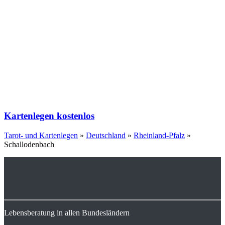
Kartenlegen kostenlos
Tarot- und Kartenlegen
»
Deutschland
»
Rheinland-Pfalz
»
Schallodenbach
Lebensberatung in allen Bundesländern