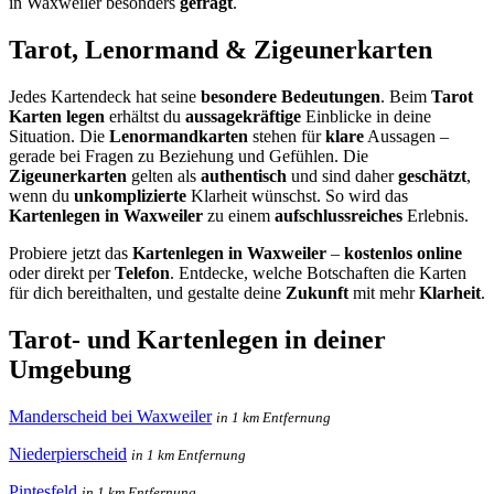
in Waxweiler besonders
gefragt
.
Tarot, Lenormand & Zigeunerkarten
Jedes Kartendeck hat seine
besondere Bedeutungen
. Beim
Tarot
Karten legen
erhältst du
aussagekräftige
Einblicke in deine
Situation. Die
Lenormandkarten
stehen für
klare
Aussagen –
gerade bei Fragen zu Beziehung und Gefühlen. Die
Zigeunerkarten
gelten als
authentisch
und sind daher
geschätzt
,
wenn du
unkomplizierte
Klarheit wünschst. So wird das
Kartenlegen in Waxweiler
zu einem
aufschlussreiches
Erlebnis.
Probiere jetzt das
Kartenlegen in Waxweiler
–
kostenlos online
oder direkt per
Telefon
. Entdecke, welche Botschaften die Karten
für dich bereithalten, und gestalte deine
Zukunft
mit mehr
Klarheit
.
Tarot- und Kartenlegen in deiner
Umgebung
Manderscheid bei Waxweiler
in 1 km Entfernung
Niederpierscheid
in 1 km Entfernung
Pintesfeld
in 1 km Entfernung