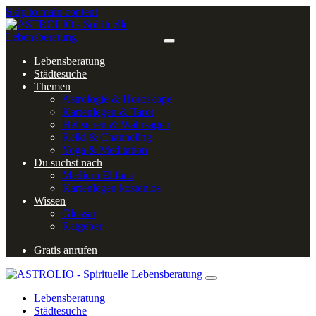
Skip to main content
Lebensberatung
Städtesuche
Themen
Astrologie & Horoskope
Kartenlegen & Tarot
Hellsehen & Wahrsagen
Reiki & Channeling
Yoga & Meditation
Du suchst nach
Medium Elifana
Kartenlegen kostenlos
Wissen
Glossar
Ratgeber
Gratis anrufen
Lebensberatung
Städtesuche