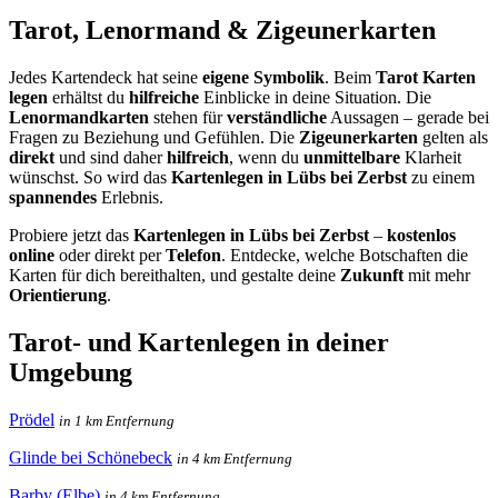
Tarot, Lenormand & Zigeunerkarten
Jedes Kartendeck hat seine
eigene Symbolik
. Beim
Tarot Karten
legen
erhältst du
hilfreiche
Einblicke in deine Situation. Die
Lenormandkarten
stehen für
verständliche
Aussagen – gerade bei
Fragen zu Beziehung und Gefühlen. Die
Zigeunerkarten
gelten als
direkt
und sind daher
hilfreich
, wenn du
unmittelbare
Klarheit
wünschst. So wird das
Kartenlegen in Lübs bei Zerbst
zu einem
spannendes
Erlebnis.
Probiere jetzt das
Kartenlegen in Lübs bei Zerbst
–
kostenlos
online
oder direkt per
Telefon
. Entdecke, welche Botschaften die
Karten für dich bereithalten, und gestalte deine
Zukunft
mit mehr
Orientierung
.
Tarot- und Kartenlegen in deiner
Umgebung
Prödel
in 1 km Entfernung
Glinde bei Schönebeck
in 4 km Entfernung
Barby (Elbe)
in 4 km Entfernung