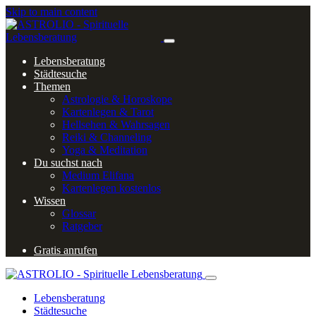
Skip to main content
Lebensberatung
Städtesuche
Themen
Astrologie & Horoskope
Kartenlegen & Tarot
Hellsehen & Wahrsagen
Reiki & Channeling
Yoga & Meditation
Du suchst nach
Medium Elifana
Kartenlegen kostenlos
Wissen
Glossar
Ratgeber
Gratis anrufen
Lebensberatung
Städtesuche