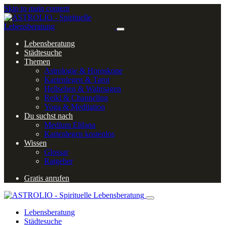
Skip to main content
Lebensberatung
Städtesuche
Themen
Astrologie & Horoskope
Kartenlegen & Tarot
Hellsehen & Wahrsagen
Reiki & Channeling
Yoga & Meditation
Du suchst nach
Medium Elifana
Kartenlegen kostenlos
Wissen
Glossar
Ratgeber
Gratis anrufen
Lebensberatung
Städtesuche