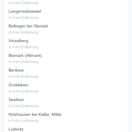
in 8 km Entfernung
Langensalzwedel
in 8 km Entfernung
Bellingen bei Stendal
in 9 km Entfernung
Vinzelberg
in 9 km Entfernung
Bismark (Altmark)
in 9 km Entfernung
Bertkow
in 9 km Entfernung
Grobleben
in 9 km Entfernung
Seethen
in 9 km Entfernung
Holzhausen bei Kalbe, Milde
in 9 km Entfernung
Lüderitz