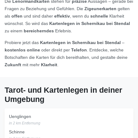
Die
Lenormandkarten
stehen für
präzise
Aussagen – gerade bei
Fragen zu Beziehung und Gefühlen. Die
Zigeunerkarten
gelten
als
offen
und sind daher
effektiv
, wenn du
schnelle
Klarheit
wünschst. So wird das
Kartenlegen in Schernikau bei Stendal
zu einem
bereicherndes
Erlebnis.
Probiere jetzt das
Kartenlegen in Schernikau bei Stendal
–
kostenlos online
oder direkt per
Telefon
. Entdecke, welche
Botschaften die Karten für dich bereithalten, und gestalte deine
Zukunft
mit mehr
Klarheit
.
Tarot- und Kartenlegen in deiner
Umgebung
Uenglingen
in 2 km Entfernung
Schinne