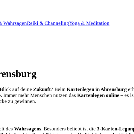
 & Wahrsagen
Reiki & Channeling
Yoga & Meditation
rensburg
Blick auf deine
Zukunft
? Beim
Kartenlegen in Ahrensburg
erh
te. Immer mehr Menschen nutzen das
Kartenlegen online
– es i
ücke zu gewinnen.
elt des
Wahrsagens
. Besonders beliebt ist die
3-Karten-Legun