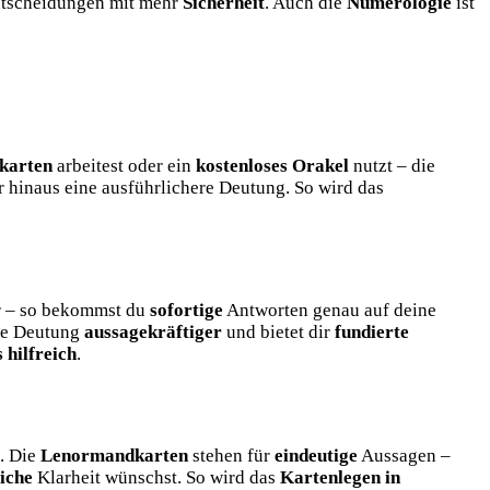
Entscheidungen mit mehr
Sicherheit
. Auch die
Numerologie
ist
karten
arbeitest oder ein
kostenloses Orakel
nutzt – die
 hinaus eine ausführlichere Deutung. So wird das
ar – so bekommst du
sofortige
Antworten genau auf deine
die Deutung
aussagekräftiger
und bietet dir
fundierte
 hilfreich
.
n. Die
Lenormandkarten
stehen für
eindeutige
Aussagen –
liche
Klarheit wünschst. So wird das
Kartenlegen in