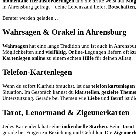
momentane Herausforderungen
und die dritte weist auf
Mögl
in Ahrensburg gefragt – deine Lebenszahl liefert
Botschaften
Berater werden geladen …
Wahrsagen & Orakel in Ahrensburg
Wahrsagen
hat eine lange Tradition und ist auch in Ahrensb
Möglichkeiten sind
vielfältig
. Online-Legungen liefern oft
ku
Kartenlegen online
zu einem echten
Hilfe
für deinen Alltag.
Telefon-Kartenlegen
Wenn du sofort Klarheit brauchst, ist das
telefon kartenlegen
Situation. Im Gespräch kannst du
klarstellen
,
gezielte Theme
Unterstützung. Gerade bei Themen wie
Liebe
und
Beruf
ist d
Tarot, Lenormand & Zigeunerkarten
Jedes Kartendeck hat seine
individuelle Stärken
. Beim
Tarot 
gerade bei Fragen zu Beziehung und Gefühlen. Die
Zigeuner