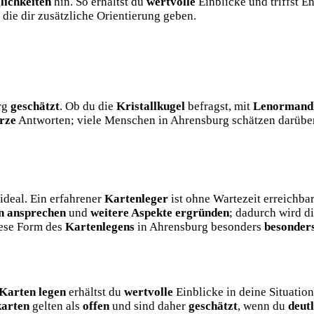
ichkeiten
hin. So erhältst du
wertvolle
Einblicke und triffst 
, die dir zusätzliche Orientierung geben.
urg
geschätzt
. Ob du die
Kristallkugel
befragst, mit
Lenormand
rze
Antworten; viele Menschen in Ahrensburg schätzen darüber
ideal. Ein erfahrener
Kartenleger
ist ohne Wartezeit erreichb
n ansprechen
und
weitere Aspekte ergründen
; dadurch wird 
iese Form des
Kartenlegens
in Ahrensburg besonders
besonders
Karten legen
erhältst du
wertvolle
Einblicke in deine Situatio
karten
gelten als
offen
und sind daher
geschätzt
, wenn du
deut