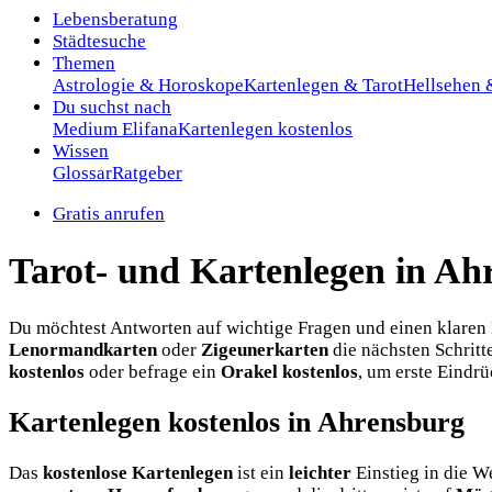
Lebensberatung
Städtesuche
Themen
Astrologie & Horoskope
Kartenlegen & Tarot
Hellsehen
Du suchst nach
Medium Elifana
Kartenlegen kostenlos
Wissen
Glossar
Ratgeber
Gratis anrufen
Tarot- und Kartenlegen in Ah
Du möchtest Antworten auf wichtige Fragen und einen klaren 
Lenormandkarten
oder
Zigeunerkarten
die nächsten Schrit
kostenlos
oder befrage ein
Orakel kostenlos
, um erste Eindr
Kartenlegen kostenlos in Ahrensburg
Das
kostenlose Kartenlegen
ist ein
leichter
Einstieg in die W