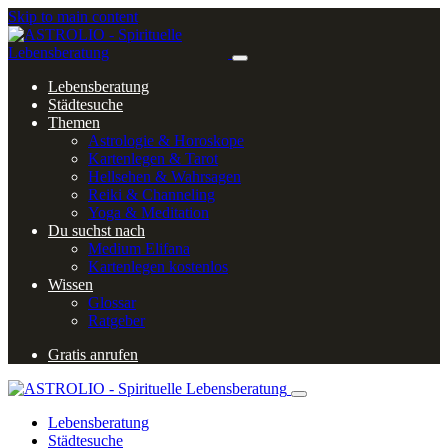
Skip to main content
Lebensberatung
Städtesuche
Themen
Astrologie & Horoskope
Kartenlegen & Tarot
Hellsehen & Wahrsagen
Reiki & Channeling
Yoga & Meditation
Du suchst nach
Medium Elifana
Kartenlegen kostenlos
Wissen
Glossar
Ratgeber
Gratis anrufen
Lebensberatung
Städtesuche