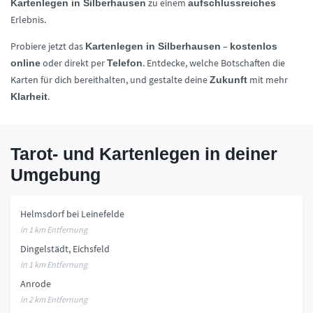
zu einem
Kartenlegen in Silberhausen
aufschlussreiches
Erlebnis.
Probiere jetzt das
–
Kartenlegen in Silberhausen
kostenlos
oder direkt per
. Entdecke, welche Botschaften die
online
Telefon
Karten für dich bereithalten, und gestalte deine
mit mehr
Zukunft
.
Klarheit
Tarot- und Kartenlegen in deiner
Umgebung
Helmsdorf bei Leinefelde
in 1 km Entfernung
Dingelstädt, Eichsfeld
in 1 km Entfernung
Anrode
in 2 km Entfernung