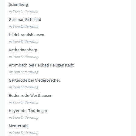
Schimberg
in 8 km Entfernung
Geismar, Eichsfeld
in 9 km Entfernung
Hildebrandshausen
in 9 km Entfernung
Katharinenberg
in 9 km Entfernung
Krombach bei Heilbad Heiligenstadt
in 9 km Entfernung
Gerterode bei Niederorschel
in 9 km Entfernung
Bodenrode-Westhausen
in 9 km Entfernung
Heyerode, Thüringen
in 9 km Entfernung
Menteroda
in 9 km Entfernung