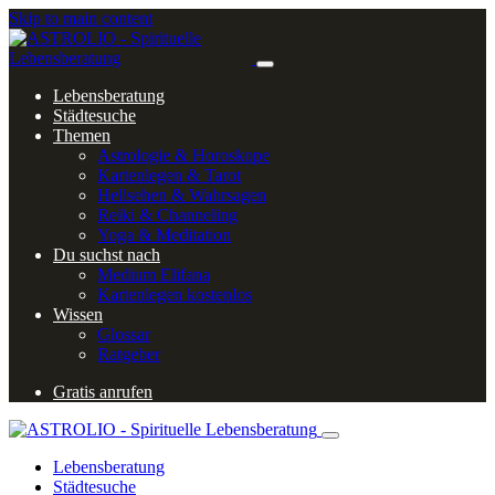
Skip to main content
Lebensberatung
Städtesuche
Themen
Astrologie & Horoskope
Kartenlegen & Tarot
Hellsehen & Wahrsagen
Reiki & Channeling
Yoga & Meditation
Du suchst nach
Medium Elifana
Kartenlegen kostenlos
Wissen
Glossar
Ratgeber
Gratis anrufen
Lebensberatung
Städtesuche