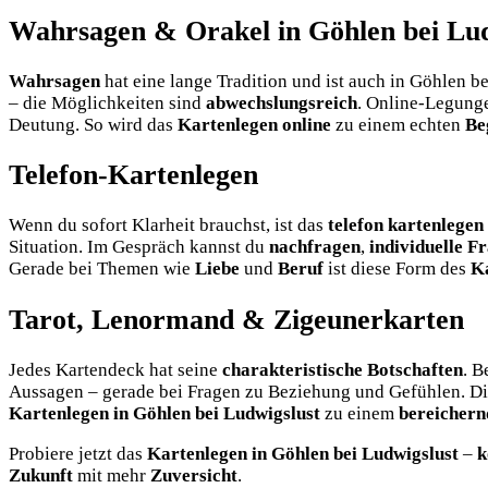
Wahrsagen & Orakel in Göhlen bei Lud
Wahrsagen
hat eine lange Tradition und ist auch in Göhlen b
– die Möglichkeiten sind
abwechslungsreich
. Online-Legunge
Deutung. So wird das
Kartenlegen online
zu einem echten
Be
Telefon-Kartenlegen
Wenn du sofort Klarheit brauchst, ist das
telefon kartenlegen
Situation. Im Gespräch kannst du
nachfragen
,
individuelle Fr
Gerade bei Themen wie
Liebe
und
Beruf
ist diese Form des
K
Tarot, Lenormand & Zigeunerkarten
Jedes Kartendeck hat seine
charakteristische Botschaften
. 
Aussagen – gerade bei Fragen zu Beziehung und Gefühlen. D
Kartenlegen in Göhlen bei Ludwigslust
zu einem
bereichern
Probiere jetzt das
Kartenlegen in Göhlen bei Ludwigslust
–
k
Zukunft
mit mehr
Zuversicht
.