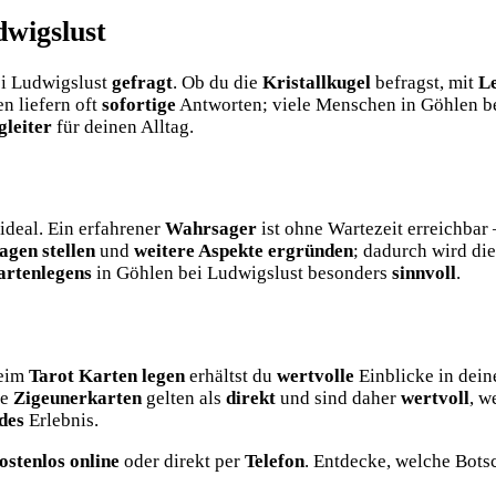
wigslust
ei Ludwigslust
gefragt
. Ob du die
Kristallkugel
befragst, mit
L
n liefern oft
sofortige
Antworten; viele Menschen in Göhlen be
gleiter
für deinen Alltag.
ideal. Ein erfahrener
Wahrsager
ist ohne Wartezeit erreichba
agen stellen
und
weitere Aspekte ergründen
; dadurch wird d
artenlegens
in Göhlen bei Ludwigslust besonders
sinnvoll
.
Beim
Tarot Karten legen
erhältst du
wertvolle
Einblicke in dein
ie
Zigeunerkarten
gelten als
direkt
und sind daher
wertvoll
, w
des
Erlebnis.
ostenlos online
oder direkt per
Telefon
. Entdecke, welche Botsc