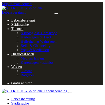
Skip to main content
Lebensberatung
Städtesuche
Themen
Astrologie & Horoskope
Kartenlegen & Tarot
Hellsehen & Wahrsagen
Reiki & Channeling
Yoga & Meditation
Du suchst nach
Medium Elifana
Kartenlegen kostenlos
Wissen
Glossar
Ratgeber
Gratis anrufen
Lebensberatung
Städtesuche