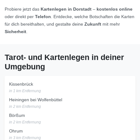
Probiere jetzt das
Kartenlegen in Dorstadt
–
kostenlos online
oder direkt per
Telefon
. Entdecke, welche Botschaften die Karten
für dich bereithalten, und gestalte deine
Zukunft
mit mehr
Sicherheit
.
Tarot- und Kartenlegen in deiner
Umgebung
Kissenbrück
in 1 km Entfernung
Heiningen bei Wolfenbüttel
in 2 km Entfernung
Börßum
in 2 km Entfernung
Ohrum
in 3 km Entfernung