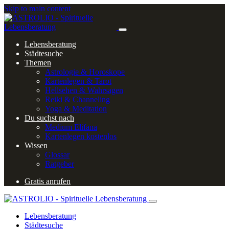
Skip to main content
Lebensberatung
Städtesuche
Themen
Astrologie & Horoskope
Kartenlegen & Tarot
Hellsehen & Wahrsagen
Reiki & Channeling
Yoga & Meditation
Du suchst nach
Medium Elifana
Kartenlegen kostenlos
Wissen
Glossar
Ratgeber
Gratis anrufen
Lebensberatung
Städtesuche