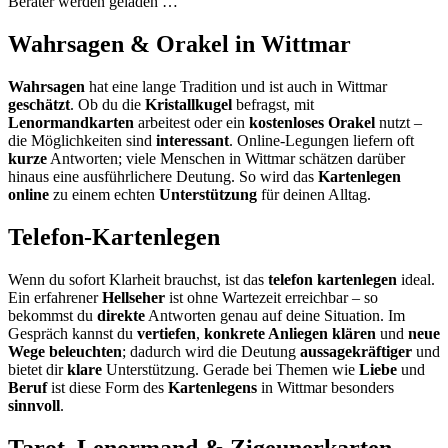
Berater werden geladen …
Wahrsagen & Orakel in Wittmar
Wahrsagen
hat eine lange Tradition und ist auch in Wittmar
geschätzt
. Ob du die
Kristallkugel
befragst, mit
Lenormandkarten
arbeitest oder ein
kostenloses Orakel
nutzt –
die Möglichkeiten sind
interessant
. Online-Legungen liefern oft
kurze
Antworten; viele Menschen in Wittmar schätzen darüber
hinaus eine ausführlichere Deutung. So wird das
Kartenlegen
online
zu einem echten
Unterstützung
für deinen Alltag.
Telefon-Kartenlegen
Wenn du sofort Klarheit brauchst, ist das
telefon kartenlegen
ideal.
Ein erfahrener
Hellseher
ist ohne Wartezeit erreichbar – so
bekommst du
direkte
Antworten genau auf deine Situation. Im
Gespräch kannst du
vertiefen
,
konkrete Anliegen klären
und
neue
Wege beleuchten
; dadurch wird die Deutung
aussagekräftiger
und
bietet dir
klare
Unterstützung. Gerade bei Themen wie
Liebe
und
Beruf
ist diese Form des
Kartenlegens
in Wittmar besonders
sinnvoll
.
Tarot, Lenormand & Zigeunerkarten