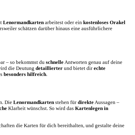
it
Lenormandkarten
arbeitest oder ein
kostenloses Orakel
weiler schätzen darüber hinaus eine ausführlichere
hbar – so bekommst du
schnelle
Antworten genau auf deine
wird die Deutung
detaillierter
und bietet dir
echte
rs
besonders hilfreich
.
on. Die
Lenormandkarten
stehen für
direkte
Aussagen –
iche
Klarheit wünschst. So wird das
Kartenlegen in
haften die Karten für dich bereithalten, und gestalte deine