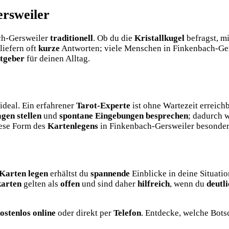
rsweiler
ach-Gersweiler
traditionell
. Ob du die
Kristallkugel
befragst, m
liefern oft
kurze
Antworten; viele Menschen in Finkenbach-Gers
tgeber
für deinen Alltag.
ideal. Ein erfahrener
Tarot-Experte
ist ohne Wartezeit erreic
agen stellen
und
spontane Eingebungen besprechen
; dadurch 
iese Form des
Kartenlegens
in Finkenbach-Gersweiler besonde
Karten legen
erhältst du
spannende
Einblicke in deine Situati
karten
gelten als
offen
und sind daher
hilfreich
, wenn du
deutl
ostenlos online
oder direkt per
Telefon
. Entdecke, welche Botsc