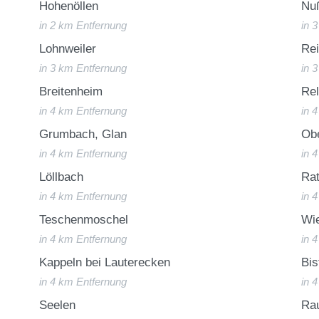
Hohenöllen
Nuß
in 2 km Entfernung
in 
Lohnweiler
Rei
in 3 km Entfernung
in 
Breitenheim
Re
in 4 km Entfernung
in 
Grumbach, Glan
Obe
in 4 km Entfernung
in 
Löllbach
Ra
in 4 km Entfernung
in 
Teschenmoschel
Wie
in 4 km Entfernung
in 
Kappeln bei Lauterecken
Bis
in 4 km Entfernung
in 
Seelen
Ra