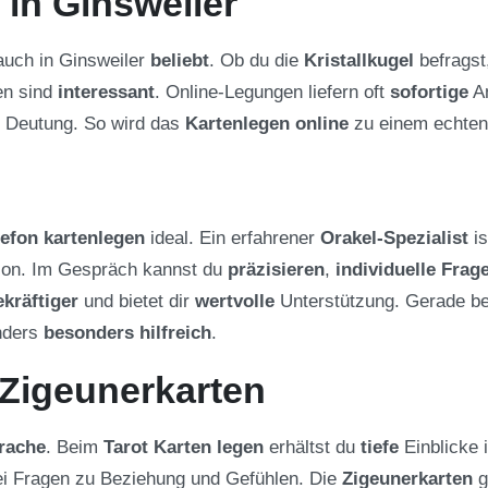
in Ginsweiler
 auch in Ginsweiler
beliebt
. Ob du die
Kristallkugel
befragst
en sind
interessant
. Online-Legungen liefern oft
sofortige
An
e Deutung. So wird das
Kartenlegen online
zu einem echte
lefon kartenlegen
ideal. Ein erfahrener
Orakel-Spezialist
is
tion. Im Gespräch kannst du
präzisieren
,
individuelle Frage
kräftiger
und bietet dir
wertvolle
Unterstützung. Gerade b
nders
besonders hilfreich
.
 Zigeunerkarten
rache
. Beim
Tarot Karten legen
erhältst du
tiefe
Einblicke i
i Fragen zu Beziehung und Gefühlen. Die
Zigeunerkarten
g