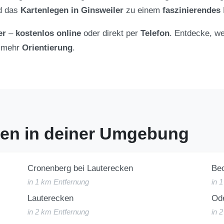
rd das
Kartenlegen in Ginsweiler
zu einem
faszinierendes
er
–
kostenlos online
oder direkt per
Telefon
. Entdecke, we
 mehr
Orientierung
.
gen in deiner Umgebung
Cronenberg bei Lauterecken
Bec
in 1 km Entfernung
in 
Lauterecken
Od
in 2 km Entfernung
in 