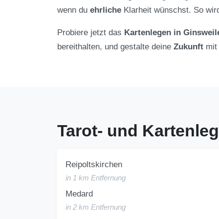
wenn du
ehrliche
Klarheit wünschst. So wi
Probiere jetzt das
Kartenlegen in Ginsweil
bereithalten, und gestalte deine
Zukunft
mit
Tarot- und Kartenle
Reipoltskirchen
in 1 km Entfernung
Medard
in 2 km Entfernung