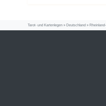
Tarot- und Kartenlegen
»
Deutschland
»
Rheinland-