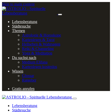
Skip to main content
Lebensberatung
Städtesuche
Themen
Astrologie & Horoskope
Kartenlegen & Tarot
Hellsehen & Wahrsagen
Reiki & Channeling
Yoga & Meditation
Du suchst nach
Medium Elifana
Kartenlegen kostenlos
Wissen
Glossar
Ratgeber
Gratis anrufen
Lebensberatung
Städtesuche