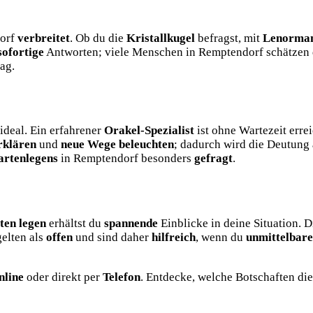
dorf
verbreitet
. Ob du die
Kristallkugel
befragst, mit
Lenorman
sofortige
Antworten; viele Menschen in Remptendorf schätzen d
ag.
ideal. Ein erfahrener
Orakel-Spezialist
ist ohne Wartezeit err
erklären
und
neue Wege beleuchten
; dadurch wird die Deutung
artenlegens
in Remptendorf besonders
gefragt
.
ten legen
erhältst du
spannende
Einblicke in deine Situation. 
elten als
offen
und sind daher
hilfreich
, wenn du
unmittelbare
nline
oder direkt per
Telefon
. Entdecke, welche Botschaften die