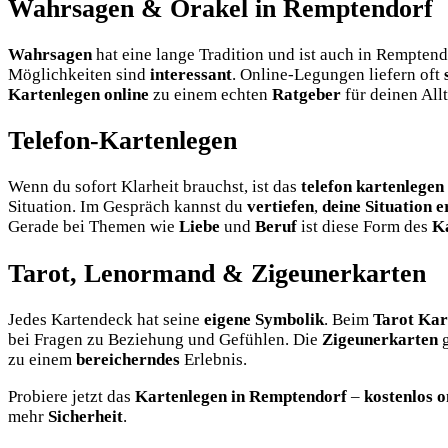
Wahrsagen & Orakel in Remptendorf
Wahrsagen
hat eine lange Tradition und ist auch in Rempten
Möglichkeiten sind
interessant
. Online-Legungen liefern oft
Kartenlegen online
zu einem echten
Ratgeber
für deinen Allt
Telefon-Kartenlegen
Wenn du sofort Klarheit brauchst, ist das
telefon kartenlegen
Situation. Im Gespräch kannst du
vertiefen
,
deine Situation 
Gerade bei Themen wie
Liebe
und
Beruf
ist diese Form des
K
Tarot, Lenormand & Zigeunerkarten
Jedes Kartendeck hat seine
eigene Symbolik
. Beim
Tarot Kar
bei Fragen zu Beziehung und Gefühlen. Die
Zigeunerkarten
g
zu einem
bereicherndes
Erlebnis.
Probiere jetzt das
Kartenlegen in Remptendorf
–
kostenlos o
mehr
Sicherheit
.